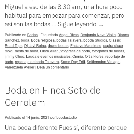
Miguel a eso de las 8:30 am, una hora poco
habitual para empezar para comenzar, pero
así son las bodas …
Sigue leyendo
→
Publicado en
Bodas
|
Etiquetado
Angel Rivas
,
Benjamin Nava Violin
,
Blanca
Sanchez
,
boda
,
Boda religiosa
,
bodas Talavera
,
booda Studios
,
Classic
Road Trips
,
Dj Javi Reina
,
drone bodas
,
Enclave Maestroso
,
espira disco
movil
,
fiesta de boda
,
Finca Airen
,
fotografía de boda
,
fotografos de bodas
,
jimmy Choo
,
Laudate eventos musicales
,
Omnia
,
Ortiz Flores
,
reportaje de
boda
,
reportaje de boda Talavera
,
Same Day Edit
,
Selfiematon Vintage
,
Valenzuela Atelier
|
Deja un comentario
Boda en Finca Soto de
Cerrolem
Publicado el
14 junio, 2021
por
boodastudio
Una boda diferente Pues sí, diferente porque