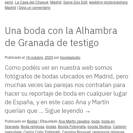
peiró
,
La Casa del Chaqué
,
Madrid
,
Same Day Edit
,
wedding photographers
Madrid
|
Deja un comentario
Una boda con la Alhambra
de Granada de testigo
Publicado el
16 octubre, 2020
por
boodastudio
Como podéis ver en nuestra web somos
fotógrafos de bodas ubicados en Madrid, pero
muchas veces las parejas nos contratan para
hacer su reportaje de boda en cualquier lugar
de España, y en este caso Ana y Martín
querían que …
Sigue leyendo
→
Publicado en
Bodas
|
Etiquetado
Ana Martin zapatos
,
boda
,
boda en
Granada
,
Boda religiosa
,
bodas
,
Booda Fotografia
,
booda Studios
,
Callejón
maquillaje
,
Carlos Cobo Fotógrafo
,
Carolina Bouquet
,
ceremonia religiosa
,