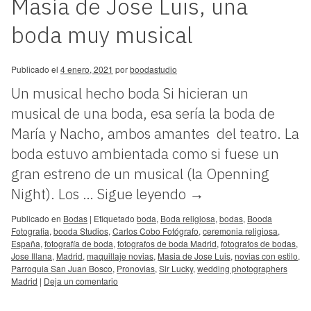
Masía de Jose Luis, una
boda muy musical
Publicado el
4 enero, 2021
por
boodastudio
Un musical hecho boda Si hicieran un
musical de una boda, esa sería la boda de
María y Nacho, ambos amantes del teatro. La
boda estuvo ambientada como si fuese un
gran estreno de un musical (la Openning
Night). Los …
Sigue leyendo
→
Publicado en
Bodas
|
Etiquetado
boda
,
Boda religiosa
,
bodas
,
Booda
Fotografia
,
booda Studios
,
Carlos Cobo Fotógrafo
,
ceremonia religiosa
,
España
,
fotografía de boda
,
fotografos de boda Madrid
,
fotografos de bodas
,
Jose Illana
,
Madrid
,
maquillaje novias
,
Masia de Jose Luis
,
novias con estilo
,
Parroquia San Juan Bosco
,
Pronovias
,
Sir Lucky
,
wedding photographers
Madrid
|
Deja un comentario