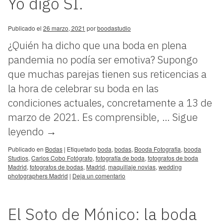
Yo digo SÍ.
Publicado el
26 marzo, 2021
por
boodastudio
¿Quién ha dicho que una boda en plena
pandemia no podía ser emotiva? Supongo
que muchas parejas tienen sus reticencias a
la hora de celebrar su boda en las
condiciones actuales, concretamente a 13 de
marzo de 2021. Es comprensible, …
Sigue
leyendo
→
Publicado en
Bodas
|
Etiquetado
boda
,
bodas
,
Booda Fotografia
,
booda
Studios
,
Carlos Cobo Fotógrafo
,
fotografía de boda
,
fotografos de boda
Madrid
,
fotografos de bodas
,
Madrid
,
maquillaje novias
,
wedding
photographers Madrid
|
Deja un comentario
El Soto de Mónico: la boda