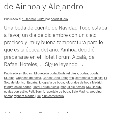
de Ainhoa y Alejandro
Publicado el
15 febrero, 2021
por
boodastudio
Una boda de cuento de Navidad Todo estaba
a favor, un día de diciembre con un cielo
precioso y muy buena temperatura para lo
que es la época del año. Ainhoa decidió
prepararse en el Hotel Forum Alcalá, de
Rafael Hoteles, …
Sigue leyendo
→
Publicado en
Bodas
|
Etiquetado
boda
,
Boda religiosa
,
bodas
,
booda
Studios
,
Capricho de novia
,
Carlos Cobo Fotógrafo
,
ceremonia religiosa
,
El
Soto de Monico
,
España
,
fotografía de boda
,
fotografos de boda Madrid
,
fotografos de bodas
,
Hotel Forum Alcala
,
maquillaje novias
,
MG Beauty
,
novias con estilo
,
Petit Somni
,
reportaje de boda
,
Salo Madrid
,
wedding
photographers Madrid
|
Deja un comentario