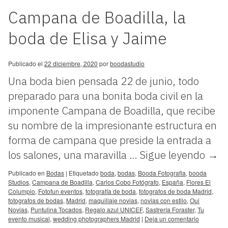
Campana de Boadilla, la
boda de Elisa y Jaime
Publicado el
22 diciembre, 2020
por
boodastudio
Una boda bien pensada 22 de junio, todo
preparado para una bonita boda civil en la
imponente Campana de Boadilla, que recibe
su nombre de la impresionante estructura en
forma de campana que preside la entrada a
los salones, una maravilla …
Sigue leyendo
→
Publicado en
Bodas
|
Etiquetado
boda
,
bodas
,
Booda Fotografia
,
booda
Studios
,
Campana de Boadilla
,
Carlos Cobo Fotógrafo
,
España
,
Flores El
Columpio
,
Fotofun eventos
,
fotografía de boda
,
fotografos de boda Madrid
,
fotografos de bodas
,
Madrid
,
maquillaje novias
,
novias con estilo
,
Oui
Novias
,
Puntulina Tocados
,
Regalo azul UNICEF
,
Sastrería Foraster
,
Tu
evento musical
,
wedding photographers Madrid
|
Deja un comentario