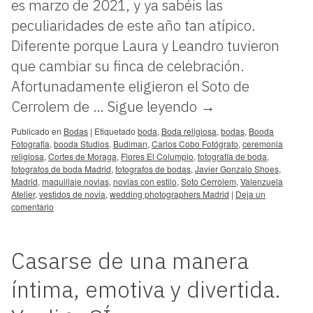
es marzo de 2021, y ya sabéis las
peculiaridades de este año tan atípico.
Diferente porque Laura y Leandro tuvieron
que cambiar su finca de celebración.
Afortunadamente eligieron el Soto de
Cerrolem de …
Sigue leyendo
→
Publicado en
Bodas
|
Etiquetado
boda
,
Boda religiosa
,
bodas
,
Booda
Fotografia
,
booda Studios
,
Budiman
,
Carlos Cobo Fotógrafo
,
ceremonia
religiosa
,
Cortes de Moraga
,
Flores El Columpio
,
fotografía de boda
,
fotografos de boda Madrid
,
fotografos de bodas
,
Javier Gonzalo Shoes
,
Madrid
,
maquillaje novias
,
novias con estilo
,
Soto Cerrolem
,
Valenzuela
Atelier
,
vestidos de novia
,
wedding photographers Madrid
|
Deja un
comentario
Casarse de una manera
íntima, emotiva y divertida.