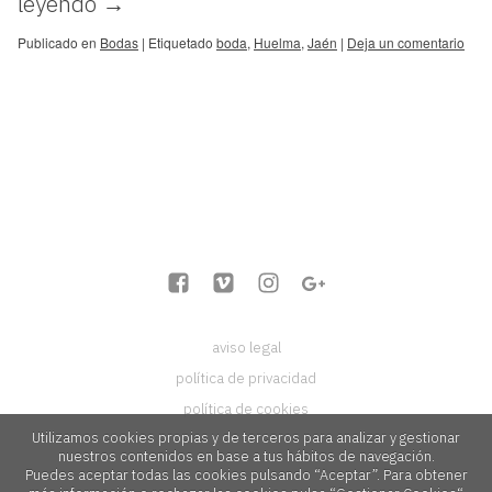
leyendo
→
Publicado en
Bodas
|
Etiquetado
boda
,
Huelma
,
Jaén
|
Deja un comentario
aviso legal
política de privacidad
política de cookies
Utilizamos cookies propias y de terceros para analizar y gestionar
nuestros contenidos en base a tus hábitos de navegación.
Puedes aceptar todas las cookies pulsando “Aceptar”. Para obtener