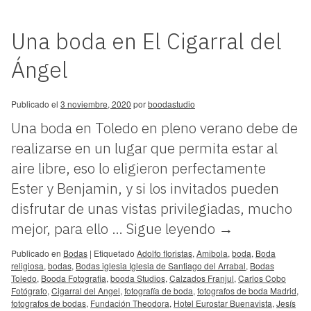
Una boda en El Cigarral del
Ángel
Publicado el
3 noviembre, 2020
por
boodastudio
Una boda en Toledo en pleno verano debe de
realizarse en un lugar que permita estar al
aire libre, eso lo eligieron perfectamente
Ester y Benjamin, y si los invitados pueden
disfrutar de unas vistas privilegiadas, mucho
mejor, para ello …
Sigue leyendo
→
Publicado en
Bodas
|
Etiquetado
Adolfo floristas
,
Amibola
,
boda
,
Boda
religiosa
,
bodas
,
Bodas iglesia Iglesia de Santiago del Arrabal
,
Bodas
Toledo
,
Booda Fotografia
,
booda Studios
,
Calzados Franjul
,
Carlos Cobo
Fotógrafo
,
Cigarral del Angel
,
fotografía de boda
,
fotografos de boda Madrid
,
fotografos de bodas
,
Fundación Theodora
,
Hotel Eurostar Buenavista
,
Jesís