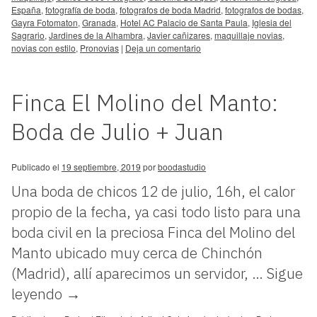
España
,
fotografía de boda
,
fotografos de boda Madrid
,
fotografos de bodas
,
Gayra Fotomaton
,
Granada
,
Hotel AC Palacio de Santa Paula
,
Iglesia del
Sagrario
,
Jardines de la Alhambra
,
Javier cañizares
,
maquillaje novias
,
novias con estilo
,
Pronovias
|
Deja un comentario
Finca El Molino del Manto:
Boda de Julio + Juan
Publicado el
19 septiembre, 2019
por
boodastudio
Una boda de chicos 12 de julio, 16h, el calor
propio de la fecha, ya casi todo listo para una
boda civil en la preciosa Finca del Molino del
Manto ubicado muy cerca de Chinchón
(Madrid), allí aparecimos un servidor, …
Sigue
leyendo
→