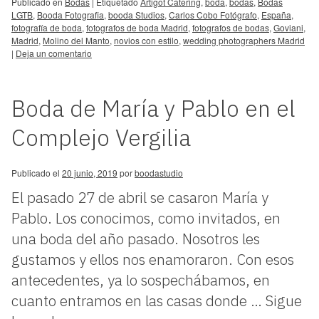
Publicado en
Bodas
|
Etiquetado
Artigot Catering
,
boda
,
bodas
,
Bodas
LGTB
,
Booda Fotografia
,
booda Studios
,
Carlos Cobo Fotógrafo
,
España
,
fotografía de boda
,
fotografos de boda Madrid
,
fotografos de bodas
,
Goviani
,
Madrid
,
Molino del Manto
,
novios con estilo
,
wedding photographers Madrid
|
Deja un comentario
Boda de María y Pablo en el
Complejo Vergilia
Publicado el
20 junio, 2019
por
boodastudio
El pasado 27 de abril se casaron María y
Pablo. Los conocimos, como invitados, en
una boda del año pasado. Nosotros les
gustamos y ellos nos enamoraron. Con esos
antecedentes, ya lo sospechábamos, en
cuanto entramos en las casas donde …
Sigue