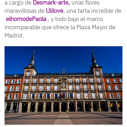
a cargo de
Desmark-arte
,
unas flores
maravillosas de
Ulilove
, una tarta increíble de
elhornodePaola
, y todo bajo el marco
incomparable que ofrece la Plaza Mayor de
Madrid.