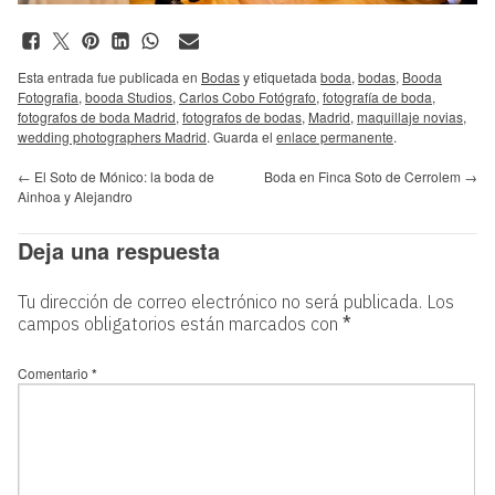
Esta entrada fue publicada en
Bodas
y etiquetada
boda
,
bodas
,
Booda
Fotografia
,
booda Studios
,
Carlos Cobo Fotógrafo
,
fotografía de boda
,
fotografos de boda Madrid
,
fotografos de bodas
,
Madrid
,
maquillaje novias
,
wedding photographers Madrid
. Guarda el
enlace permanente
.
←
El Soto de Mónico: la boda de
Boda en Finca Soto de Cerrolem
→
Ainhoa y Alejandro
Deja una respuesta
Tu dirección de correo electrónico no será publicada.
Los
campos obligatorios están marcados con
*
Comentario
*