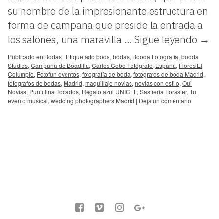
su nombre de la impresionante estructura en
forma de campana que preside la entrada a
los salones, una maravilla …
Sigue leyendo
→
Publicado en
Bodas
|
Etiquetado
boda
,
bodas
,
Booda Fotografia
,
booda
Studios
,
Campana de Boadilla
,
Carlos Cobo Fotógrafo
,
España
,
Flores El
Columpio
,
Fotofun eventos
,
fotografía de boda
,
fotografos de boda Madrid
,
fotografos de bodas
,
Madrid
,
maquillaje novias
,
novias con estilo
,
Oui
Novias
,
Puntulina Tocados
,
Regalo azul UNICEF
,
Sastrería Foraster
,
Tu
evento musical
,
wedding photographers Madrid
|
Deja un comentario