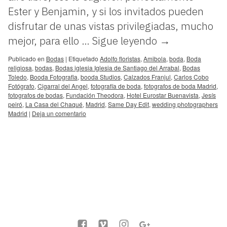
Ester y Benjamin, y si los invitados pueden
disfrutar de unas vistas privilegiadas, mucho
mejor, para ello …
Sigue leyendo
→
Publicado en
Bodas
|
Etiquetado
Adolfo floristas
,
Amibola
,
boda
,
Boda
religiosa
,
bodas
,
Bodas iglesia Iglesia de Santiago del Arrabal
,
Bodas
Toledo
,
Booda Fotografia
,
booda Studios
,
Calzados Franjul
,
Carlos Cobo
Fotógrafo
,
Cigarral del Angel
,
fotografía de boda
,
fotografos de boda Madrid
,
fotografos de bodas
,
Fundación Theodora
,
Hotel Eurostar Buenavista
,
Jesís
peiró
,
La Casa del Chaqué
,
Madrid
,
Same Day Edit
,
wedding photographers
Madrid
|
Deja un comentario