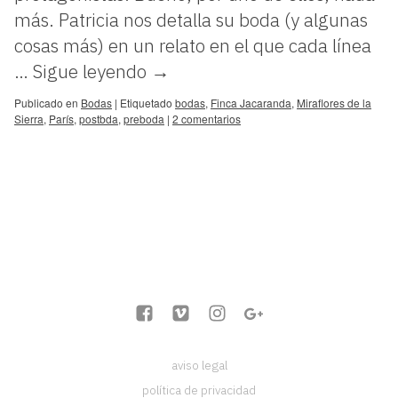
más. Patricia nos detalla su boda (y algunas
cosas más) en un relato en el que cada línea
…
Sigue leyendo
→
Publicado en
Bodas
|
Etiquetado
bodas
,
Finca Jacaranda
,
Miraflores de la
Sierra
,
París
,
postbda
,
preboda
|
2 comentarios
aviso legal
política de privacidad