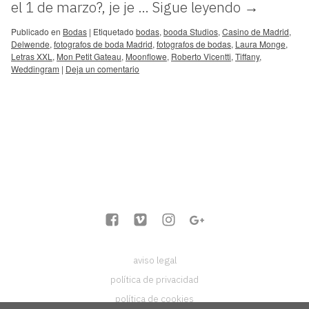
el 1 de marzo?, je je …
Sigue leyendo
→
Publicado en
Bodas
|
Etiquetado
bodas
,
booda Studios
,
Casino de Madrid
,
Delwende
,
fotografos de boda Madrid
,
fotografos de bodas
,
Laura Monge
,
Letras XXL
,
Mon Petit Gateau
,
Moonflowe
,
Roberto Vicentti
,
Tiffany
,
Weddingram
|
Deja un comentario
aviso legal
política de privacidad
política de cookies